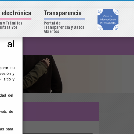
 electrónica
Transparencia
n y Trámites
Portal de
strativos
Transparencia y Datos
Abiertos
 al
o
jorar su
sesión y
l sitio y
idad del
web, de
ias para