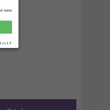
 el botón
 | v.1.3