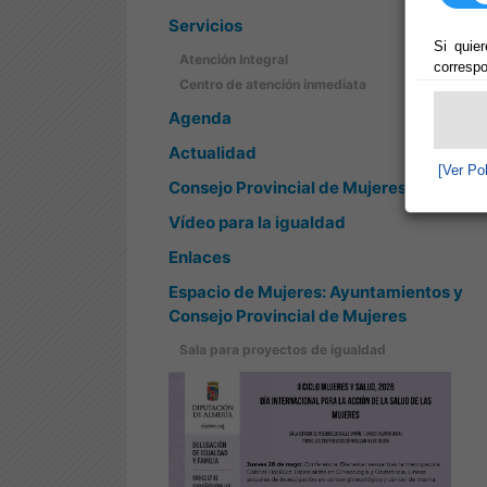
Servicios
Si quier
Atención Integral
correspo
Centro de atención inmediata
Agenda
Actualidad
[Ver Po
Consejo Provincial de Mujeres
Vídeo para la igualdad
Enlaces
Espacio de Mujeres: Ayuntamientos y
Consejo Provincial de Mujeres
Sala para proyectos de igualdad