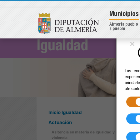
Municipios
Almería pueblo
a pueblo
×
Igualdad
Las coo
experie
brindarl
ofrecerl
Inicio Igualdad
Actuación
Asitencia en materia de Igualdad y contra la
violencia