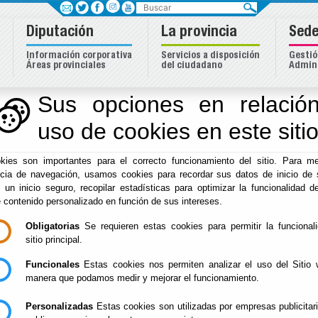
Buscar
Diputación
La provincia
Sede
Información corporativa
Servicios a disposición
Gestió
Áreas provinciales
del ciudadano
Admini
Sus opciones en relación
uso de cookies en este siti
kies son importantes para el correcto funcionamiento del sitio. Para me
ncia de navegación, usamos cookies para recordar sus datos de inicio de 
e un inicio seguro, recopilar estadísticas para optimizar la funcionalidad de
e contenido personalizado en función de sus intereses.
Obligatorias
Se requieren estas cookies para permitir la funcional
Inicio
sitio principal.
Destacados
Funcionales
Estas cookies nos permiten analizar el uso del Sitio 
manera que podamos medir y mejorar el funcionamiento.
Personalizadas
Estas cookies son utilizadas por empresas publicitar
Premio salud Ana Amalia González