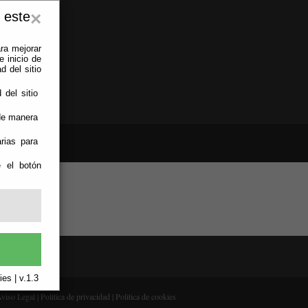
 este
×
ra mejorar
 inicio de
d del sitio
 del sitio
 de manera
rias para
e el botón
es | v.1.3
viso Legal
|
Politica de privacidad
|
Politica de cookies