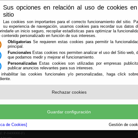
Sus opciones en relación al uso de cookies en
sitio
Las cookies son importantes para el correcto funcionamiento del sitio. Pa
su experiencia de navegación, usamos cookies para recordar sus datos de
rindarle un inicio seguro, recopilar estadísticas para optimizar la funcionalida
e contenido personalizado en función de sus intereses.
Obligatorias
Se requieren estas cookies para permitir la funcionalidad
principal.
Funcionales
Estas cookies nos permiten analizar el uso del Sitio web,
que podamos medir y mejorar el funcionamiento.
Personalizadas
Estas cookies son utilizadas por empresas publicita
LA AGRUPACIÓN
AVISOS
OFICINA VIRTUAL
CONTACTAR
publicar anuncios relevantes para sus intereses.
 inhabilitar las cookies funcionales y/o personalizadas, haga click sobr
iente.
Rechazar cookies
Guardar configuración
tica de Cookies]
Gestión de cooki
Cif: P-0400000-F)
A
 Almería