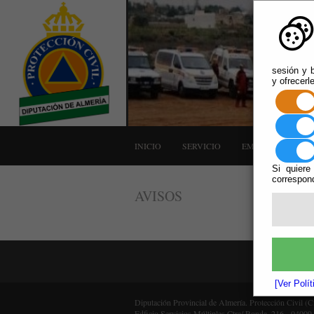
sesión y b
y ofrecerl
INICIO
SERVICIO
EMERGENCIAS
Si quiere
correspond
AVISOS
[Ver Polí
Diputación Provincial de Almería. Protección Civil (
Edficio Servicios Múltiples Ctra/ Ronda, 216 - 04009