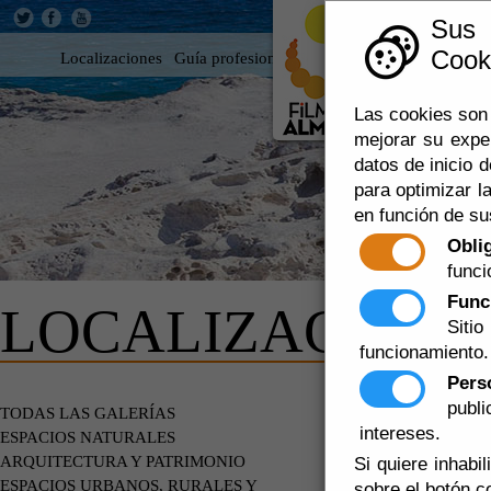
Sus
Cooki
Localizaciones
Guía profesional
Rodar en Almería
360
Las cookies son 
mejorar su expe
datos de inicio d
para optimizar la
en función de su
Obli
funci
Func
LOCALIZACIONE
Siti
funcionamiento.
Pers
publ
EDIFICIOS
TODAS LAS GALERÍAS
intereses.
ESPACIOS NATURALES
ARQUITECTURA Y PATRIMONIO
Si quiere inhabi
ESPACIOS URBANOS, RURALES Y
sobre el botón c