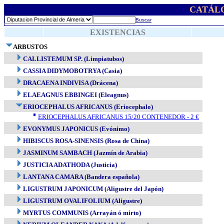
CATÁL
Buscar
EXISTENCIAS
ARBUSTOS
CALLISTEMUM SP. (Limpiatubos)
CASSIA DIDYMOBOTRYA (Casia)
DRACAENA INDIVISA (Drácena)
ELAEAGNUS EBBINGEI (Eleagnus)
ERIOCEPHALUS AFRICANUS (Eriocephalo)
ERIOCEPHALUS AFRICANUS 15/20 CONTENEDOR - 2 €
EVONYMUS JAPONICUS (Evónimo)
HIBISCUS ROSA-SINENSIS (Rosa de China)
JASMINUM SAMBACH (Jazmín de Arabia)
JUSTICIA ADATHODA (Justicia)
LANTANA CAMARA (Bandera española)
LIGUSTRUM JAPONICUM (Aligustre del Japón)
LIGUSTRUM OVALIFOLIUM (Aligustre)
MYRTUS COMMUNIS (Arrayán ó mirto)