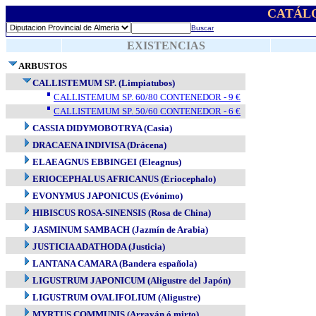
CATÁL
Buscar
EXISTENCIAS
ARBUSTOS
CALLISTEMUM SP. (Limpiatubos)
CALLISTEMUM SP. 60/80 CONTENEDOR - 9 €
CALLISTEMUM SP. 50/60 CONTENEDOR - 6 €
CASSIA DIDYMOBOTRYA (Casia)
DRACAENA INDIVISA (Drácena)
ELAEAGNUS EBBINGEI (Eleagnus)
ERIOCEPHALUS AFRICANUS (Eriocephalo)
EVONYMUS JAPONICUS (Evónimo)
HIBISCUS ROSA-SINENSIS (Rosa de China)
JASMINUM SAMBACH (Jazmín de Arabia)
JUSTICIA ADATHODA (Justicia)
LANTANA CAMARA (Bandera española)
LIGUSTRUM JAPONICUM (Aligustre del Japón)
LIGUSTRUM OVALIFOLIUM (Aligustre)
MYRTUS COMMUNIS (Arrayán ó mirto)