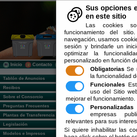
Sus opciones e
en este sitio
Las cookies so
funcionamiento del siti
navegación, usamos cookies
sesión y brindarle un inic
optimizar la funcionalid
personalizado en función de
Inicio
Contacto
Localización
Quién Somos
Obligatorias
Se r
la funcionalidad de
Usted se encuentra aquí:
Inicio
/
/
Locali
Tablón de Anuncios
Funcionales
Esta
Recibos
Escuchar
uso del Sitio w
Sobre el Consorcio
mejorar el funcionamiento.
Preguntas Frecuentes
Personalizadas
E
empresas publi
Plantas de Transferencia
relevantes para sus intere
Legislación
Si quiere inhabilitar las c
Modelos e Impresos
haga click sobre el botón c